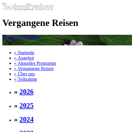
Vergangene Reisen
Geranium versicolor
»
Startseite
»
Angebot
»
Aktuelles Programm
»
Vergangene Reisen
»
Über uns
»
Teilnahme
»
2026
»
2025
»
2024