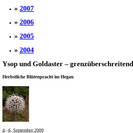
»
2007
»
2006
»
2005
»
2004
Ysop und Goldaster – grenzüberschreiten
Herbstliche Blütenpracht im Hegau
4.
–
6. September 2009