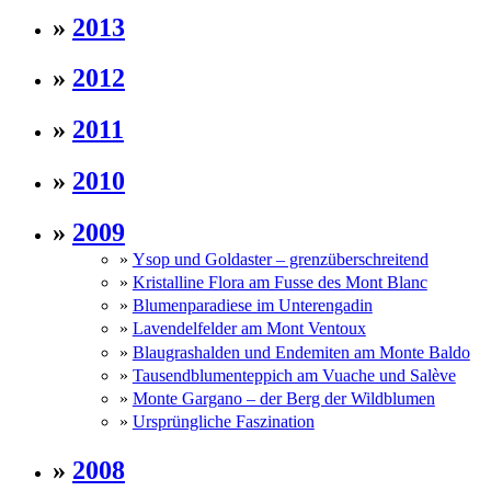
»
2013
»
2012
»
2011
»
2010
»
2009
»
Ysop und Goldaster – grenzüberschreitend
»
Kristalline Flora am Fusse des Mont Blanc
»
Blumenparadiese im Unterengadin
»
Lavendelfelder am Mont Ventoux
»
Blaugrashalden und Endemiten am Monte Baldo
»
Tausendblumenteppich am Vuache und Salève
»
Monte Gargano – der Berg der Wildblumen
»
Ursprüngliche Faszination
»
2008